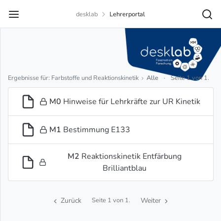
desklab
Lehrerportal
Ergebnisse für: Farbstoffe und Reaktionskinetik
Alle
·
Seite 1 von 1.
M0
Hinweise für Lehrkräfte zur UR Kinetik
M1
Bestimmung E133
M2
Reaktionskinetik Entfärbung
Brilliantblau
Zurück
Weiter
Seite 1 von 1.