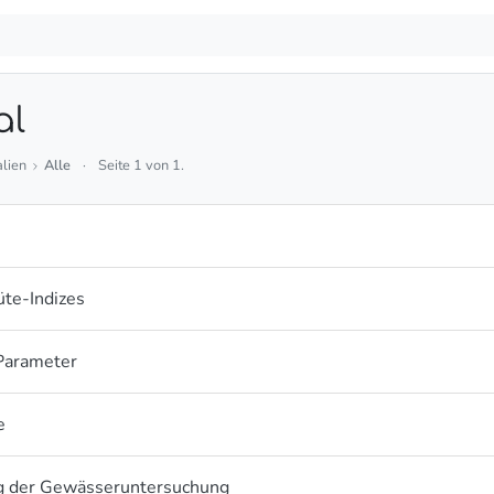
al
alien
Alle
·
Seite 1 von 1.
te-Indizes
Parameter
e
 der Gewässeruntersuchung