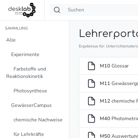
SAMMLUNG
Lehrerport
Alle
Ergebnisse für: Unterrichtsmateri
Experimente
M10
Glossar
Farbstoffe und
Reaktionskinetik
M11
Gewässergü
Photosynthese
M12
chemische 
GewässerCampus
M40
Photometri
chemische Nachweise
für Lehrkräfte
M50
Auswertung