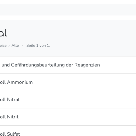
al
weise
Alle
·
Seite 1 von 1.
g und Gefährdungsbeurteilung der Reagenzien
koll Ammonium
ll Nitrat
ll Nitrit
ll Sulfat