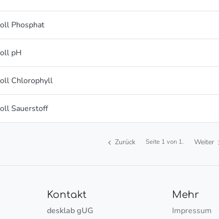
oll Phosphat
oll pH
ll Chlorophyll
ll Sauerstoff
Zurück
Weiter
Seite 1 von 1.
Kontakt
Mehr
desklab gUG
Impressum