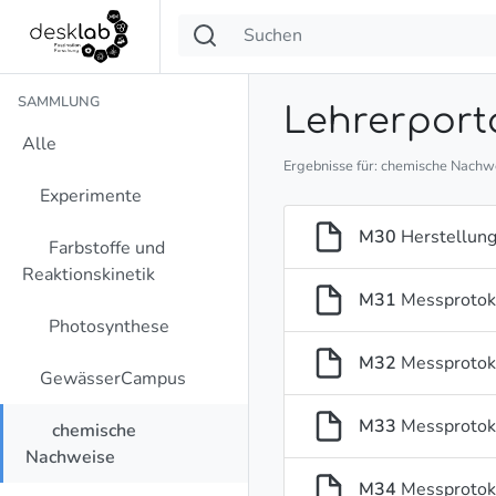
SAMMLUNG
Lehrerport
Alle
Ergebnisse für: chemische Nach
Experimente
M30
Herstellun
Farbstoffe und
Reaktionskinetik
M31
Messproto
Photosynthese
M32
Messprotoko
GewässerCampus
M33
Messprotoko
chemische
Nachweise
M34
Messprotoko